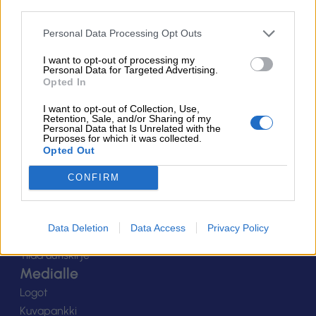
third parties.
Personal Data Processing Opt Outs
I want to opt-out of processing my
Personal Data for Targeted Advertising.
Opted In
Suomen Salibandyliitto ry.
I want to opt-out of Collection, Use,
Retention, Sale, and/or Sharing of my
Alakiventie 2, 00920 Helsinki
Personal Data that Is Unrelated with the
Puh. 040 052 9017
Purposes for which it was collected.
asiakaspalvelu[at]salibandy.fi
Opted Out
Ota yhteyttä
CONFIRM
Yhteystiedot
Henkilöstö
Laskutustiedot
Data Deletion
Data Access
Privacy Policy
Tietosuoja
Tilaa uutiskirje
Medialle
Logot
Kuvapankki