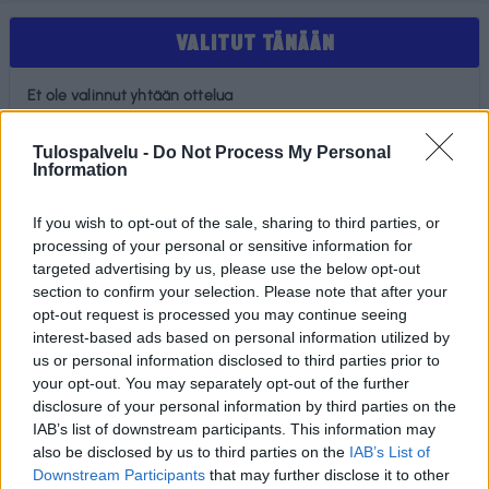
VALITUT TÄNÄÄN
Et ole valinnut yhtään ottelua
SUOSIKIT
Tulospalvelu -
Do Not Process My Personal
Information
Et ole valinnut suosikiksi yhtään joukkuetta, seuraa tai
If you wish to opt-out of the sale, sharing to third parties, or
pelaajaa
processing of your personal or sensitive information for
targeted advertising by us, please use the below opt-out
section to confirm your selection. Please note that after your
opt-out request is processed you may continue seeing
interest-based ads based on personal information utilized by
us or personal information disclosed to third parties prior to
your opt-out. You may separately opt-out of the further
disclosure of your personal information by third parties on the
IAB’s list of downstream participants. This information may
Tilaa Salibandyliiton uutiskirje
also be disclosed by us to third parties on the
IAB’s List of
Downstream Participants
that may further disclose it to other
Liity tästä