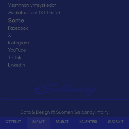
Viestinnän yhteystiedot
Mediatuotteet (STT-info)
Some
Facebook
X
Instagram
YouTube
TikTok
LinkedIn
#Salibandy
Data & Design © Suomen Salibandyliitto ry
© TorneoPal
OTTELUT
SARJAT
SEURAT
KALENTERI
SUOSIKIT