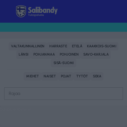
Tulospalvelu
VALTAKUNNALLINEN
HARRASTE
ETELÄ
KAAKKOIS-SUOMI
LÄNSI
POHJANMAA
POHJOINEN
SAVO-KARJALA
SISÄ-SUOMI
MIEHET
NAISET
POJAT
TYTÖT
SEKA
Rajaa
Sarjoja ei löytynyt